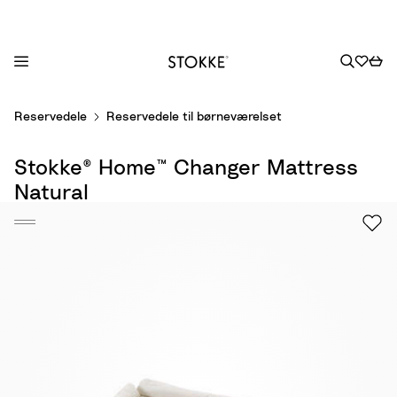
S
Reservedele
Reservedele til børneværelset
k
i
Stokke® Home™ Changer Mattress
p
t
Natural
o
C
o
n
t
e
n
t