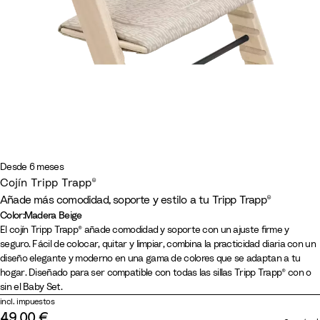
Desde 6 meses
Cojín Tripp Trapp®
Añade más comodidad, soporte y estilo a tu Tripp Trapp®
Color
:
Madera Beige
Color
B
T
A
V
M
R
M
R
L
El cojín Tripp Trapp® añade comodidad y soporte con un ajuste firme y
seguro. Fácil de colocar, quitar y limpiar, combina la practicidad diaria con un
e
r
n
e
a
o
a
a
i
diseño elegante y moderno en una gama de colores que se adaptan a tu
i
i
t
r
l
s
d
y
m
hogar. Diseñado para ser compatible con todas las sillas Tripp Trapp® con o
g
g
r
d
v
a
e
a
ó
sin el Baby Set.
e
o
a
e
a
C
r
s
n
incl. impuestos
C
c
G
a
a
P
B
49,00 €