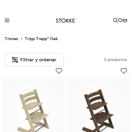
S
Tronas
Tripp Trapp® Oak
k
i
p
Filtrar y ordenar
2 productos
t
o
C
o
n
t
e
n
t