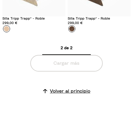
Silla Tripp Trapp® - Roble
Silla Tripp Trapp® - Roble
299,00 €
299,00 €
Color
R
Color
R
o
o
b
b
2 de 2
l
l
e
e
Cargar más
N
M
a
a
t
r
u
r
Volver al principio
r
ó
a
n
l
C
á
l
i