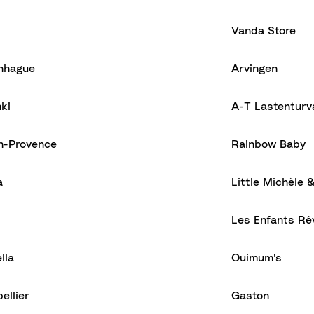
Vanda Store
nhague
Arvingen
nki
A-T Lastenturv
n-Provence
Rainbow Baby
a
Little Michèle 
Les Enfants Rê
lla
Ouimum's
ellier
Gaston