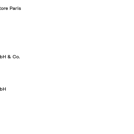
tore Paris
bH & Co.
mbH