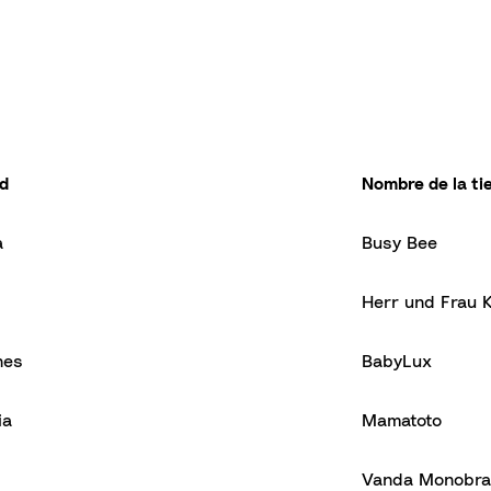
d
Nombre de la ti
a
Busy Bee
Herr und Frau 
nes
BabyLux
ia
Mamatoto
Vanda Monobr