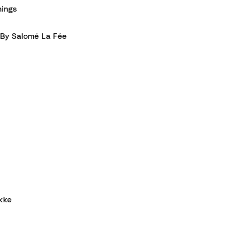
hings
By Salomé La Fée
kke