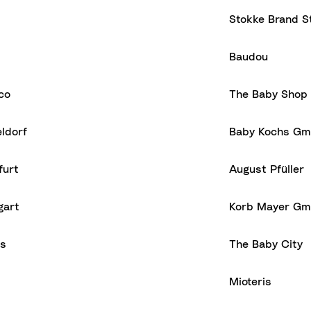
Stokke Brand S
Baudou
co
The Baby Shop
ldorf
Baby Kochs Gm
furt
August Pfüller
gart
Korb Mayer G
as
The Baby City
Mioteris