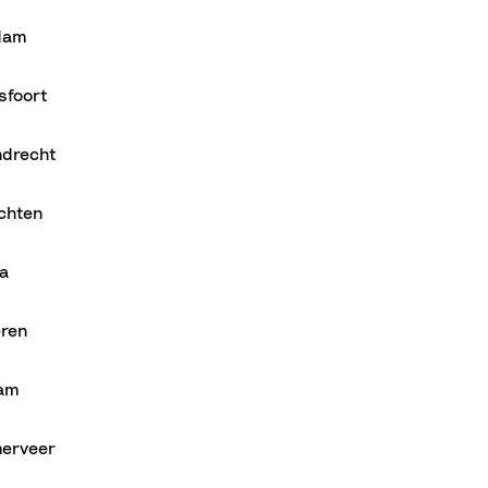
dam
sfoort
ndrecht
chten
a
eren
dam
erveer