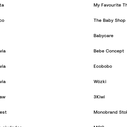
ta
My Favourite T
co
The Baby Shop 
Babycare
via
Bebe Concept
via
Ecobobo
via
Wózki
ław
3Kiwi
est
Monobrand Sto