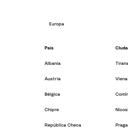
Europa
País
Ciuda
Albania
Tiran
Austria
Viena
Bélgica
Comi
Chipre
Nicos
República Checa
Praga