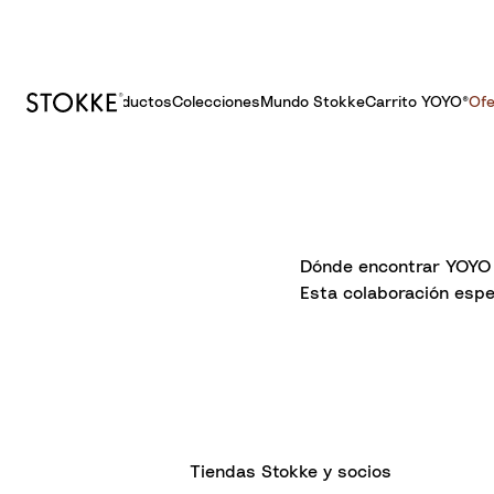
Productos
Colecciones
Mundo Stokke
Carrito YOYO®
Ofe
S
k
i
p
t
Dónde encontrar YOYO 
o
Esta colaboración espe
C
o
n
t
e
n
Tiendas Stokke y socios
t