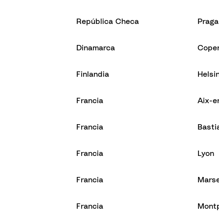
República Checa
Praga
Dinamarca
Cope
Finlandia
Helsi
Francia
Aix-e
Francia
Basti
Francia
Lyon
Francia
Marse
Francia
Montp