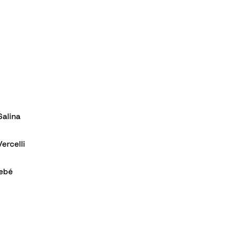
alina
ercelli
bebé