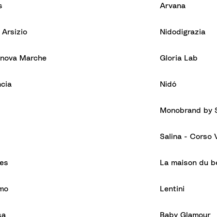
s
Arvana
 Arsizio
Nidodigrazia
anova Marche
Gloria Lab
ncia
Nidó
Monobrand by S
Salina - Corso V
es
La maison du 
mo
Lentini
sa
Baby Glamour