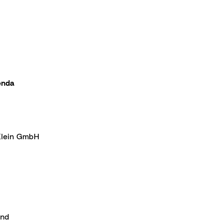
enda
Klein GmbH
and