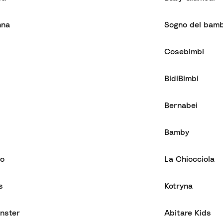
nna
Sogno del bam
Cosebimbi
BidiBimbi
Bernabei
Bamby
do
La Chiocciola
s
Kotryna
inster
Abitare Kids