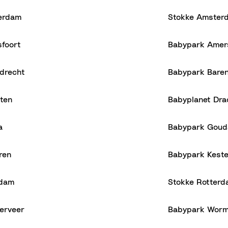
erdam
Stokke Amster
foort
Babypark Amer
drecht
Babypark Bare
ten
Babyplanet Dra
a
Babypark Goud
ren
Babypark Kest
rdam
Stokke Rotter
erveer
Babypark Worm