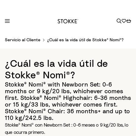
S
Servicio al Cliente
¿Cuál es la vida útil de Stokke® Nomi®?
k
i
p
¿Cuál es la vida útil de
t
o
Stokke® Nomi®?
C
Stokke® Nomi® with Newborn Set: 0-6
o
months or 9 kg/20 lbs, whichever comes
n
first. Stokke® Nomi® Highchair: 6-36 months
t
or 15 kg/33 lbs, whichever comes first.
e
Stokke® Nomi® Chair: 36 months+ and up to
n
110 kg/242.5 lbs.
t
Stokke® Nomi® con Newborn Set : 0-6 meses o 9 kg/20 lbs, lo
que ocurra primero.