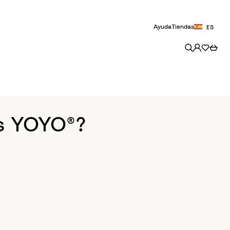
Ayuda
Tiendas
ES
as YOYO®?