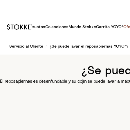
Productos
Colecciones
Mundo Stokke
Carrito YOYO®
Ofe
S
Servicio al Cliente
¿Se puede lavar el reposapiernas YOYO®?
k
i
p
¿Se pued
t
o
El reposapiernas es desenfundable y su cojín se puede lavar a máq
C
o
n
t
e
n
t