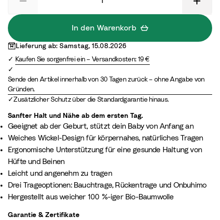
r
e
c
l
r
z
r
o
B
d
G
t
e
L
In den Warenkorb
r
t
i
i
Lieferung ab: Samstag, 15.08.2026
e
a
g
l
Kaufen Sie sorgenfrei ein – Versandkosten: 19 €
e
e
a
n
c
Sende den Artikel innerhalb von 30 Tagen zurück – ohne Angabe von
Gründen.
Zusätzlicher Schutz über die Standardgarantie hinaus.
Sanfter Halt und Nähe ab dem ersten Tag.
Geeignet ab der Geburt, stützt dein Baby von Anfang an​
Weiches Wickel-Design für körpernahes, natürliches Tragen
Ergonomische Unterstützung für eine gesunde Haltung von
Hüfte und Beinen
Leicht und angenehm zu tragen​
Drei Trageoptionen: Bauchtrage, Rückentrage und Onbuhimo
Hergestellt aus weicher 100 %-iger Bio-Baumwolle
Garantie & Zertifikate