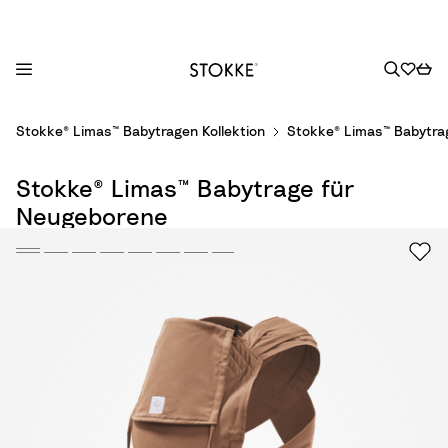
S
Stokke® Limas™ Babytragen Kollektion
Stokke® Limas™ Babytra
k
i
Stokke® Limas™ Babytrage für
p
t
Neugeborene
o
C
o
n
t
e
n
t