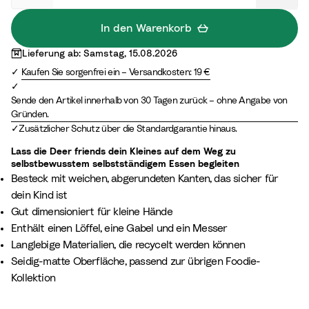
o
r
t
m
In den Warenkorb
s
S
Lieferung ab: Samstag, 15.08.2026
G
a
Kaufen Sie sorgenfrei ein – Versandkosten: 19 €
r
n
e
d
Sende den Artikel innerhalb von 30 Tagen zurück – ohne Angabe von
e
Gründen.
n
Zusätzlicher Schutz über die Standardgarantie hinaus.
Lass die Deer friends dein Kleines auf dem Weg zu
selbstbewusstem selbstständigem Essen begleiten
Besteck mit weichen, abgerundeten Kanten, das sicher für
dein Kind ist
Gut dimensioniert für kleine Hände
Enthält einen Löffel, eine Gabel und ein Messer
Langlebige Materialien, die recycelt werden können
Seidig-matte Oberfläche, passend zur übrigen Foodie-
Kollektion