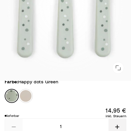
Farbe
Farbe:
Happy dots Green
H
T
a
i
p
n
14,95 €
p
y
lieferbar
inkl. Steuern
y
F
d
a