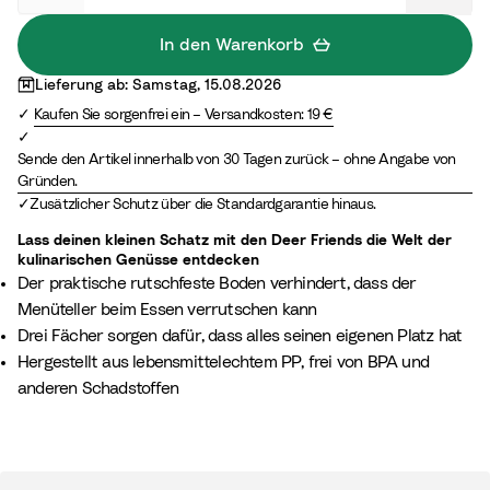
r
r
m
e
In den Warenkorb
S
e
Lieferung ab: Samstag, 15.08.2026
a
n
Kaufen Sie sorgenfrei ein – Versandkosten: 19 €
n
d
Sende den Artikel innerhalb von 30 Tagen zurück – ohne Angabe von
Gründen.
Zusätzlicher Schutz über die Standardgarantie hinaus.
Lass deinen kleinen Schatz mit den Deer Friends die Welt der
kulinarischen Genüsse entdecken
Der praktische rutschfeste Boden verhindert, dass der
Menüteller beim Essen verrutschen kann
Drei Fächer sorgen dafür, dass alles seinen eigenen Platz hat
Hergestellt aus lebensmittelechtem PP, frei von BPA und
anderen Schadstoffen