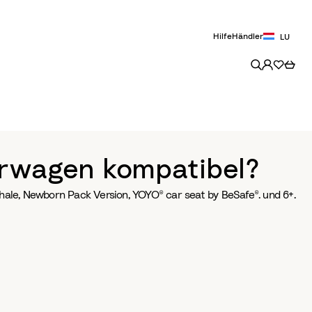
Hilfe
Händler
LU
erwagen kompatibel?
ale, Newborn Pack Version, YOYO® car seat by BeSafe®. und 6+.