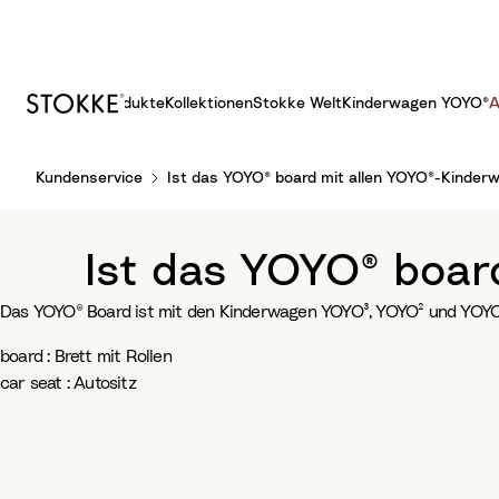
Produkte
Kollektionen
Stokke Welt
Kinderwagen YOYO®
A
S
Kundenservice
Ist das YOYO® board mit allen YOYO®-Kinder
k
i
p
Ist das YOYO® boar
t
o
Das YOYO® Board ist mit den Kinderwagen YOYO³, YOYO² und YOYO+ k
C
o
board : Brett mit Rollen
n
car seat : Autositz
t
e
n
t