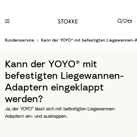
S
Kundenservice
Kann der YOYO® mit befestigten Liegewannen-
k
i
p
Kann der YOYO® mit
t
o
befestigten Liegewannen-
C
Adaptern eingeklappt
o
n
werden?
t
e
Ja, der YOYO® lässt sich mit befestigten Liegewannen-
n
Adaptern ein- und ausklappen.
t