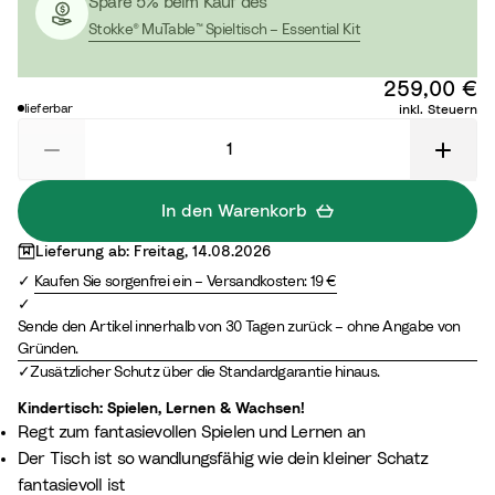
Spare 5% beim Kauf des
G
r
Stokke® MuTable™ Spieltisch – Essential Kit
r
G
e
r
259,00 €
y
e
lieferbar
inkl. Steuern
e
n
In den Warenkorb
Lieferung ab: Freitag, 14.08.2026
Kaufen Sie sorgenfrei ein – Versandkosten: 19 €
Sende den Artikel innerhalb von 30 Tagen zurück – ohne Angabe von
Gründen.
Zusätzlicher Schutz über die Standardgarantie hinaus.
Kindertisch: Spielen, Lernen & Wachsen!​
Regt zum fantasievollen Spielen und Lernen an
Der Tisch ist so wandlungsfähig wie dein kleiner Schatz
fantasievoll ist​​