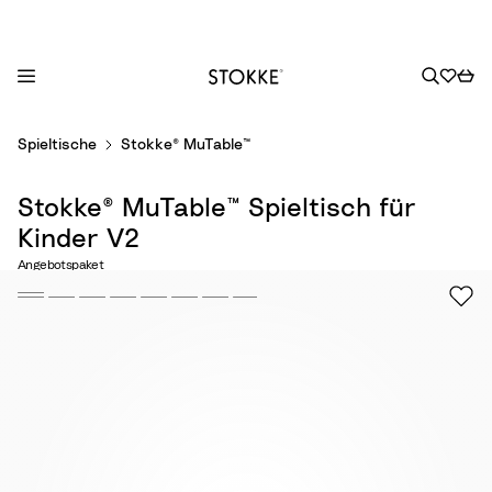
S
Spieltische
Stokke® MuTable™
k
i
Stokke® MuTable™ Spieltisch​ für
p
t
Kinder V2
o
Angebotspaket
C
o
n
t
e
n
t