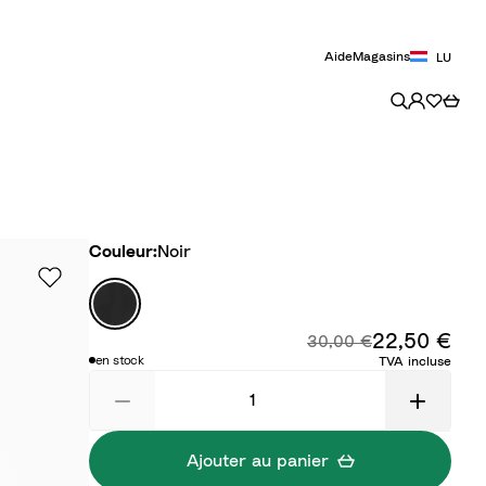
Aide
Magasins
LU
Couleur
Couleur:
Noir
N
o
22,50 €
Prix
Prix d'origine :
i
30,00 €
en stock
TVA incluse
r
Ajouter au panier