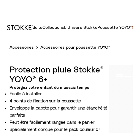
Produits
Collections
L’Univers Stokke
Poussette YOYO®​
S
Accessoires
Accessoires pour poussette YOYO®
k
i
p
Protection pluie Stokke®
t
o
YOYO® 6+
C
Protégez votre enfant du mauvais temps
o
Facile à installer
n
4 points de fixation sur la poussette
t
Enveloppe la capote pour garantir une étanchéité
e
parfaite
n
Peut être facilement rangée dans le panier
t
Spécialement conçue pour le pack couleur 6+