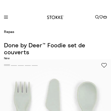
S
Repas
k
i
Done by Deer™ Foodie set de
p
couverts
t
o
New
C
o
n
t
e
n
t