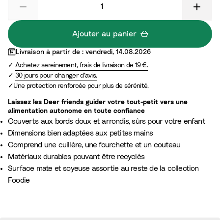
d
a
o
r
t
m
Ajouter au panier
s
S
Livraison à partir de : vendredi, 14.08.2026
G
a
Achetez sereinement, frais de livraison de 19 €.
r
n
30 jours pour changer d’avis.
e
d
Une protection renforcée pour plus de sérénité.
e
n
Laissez les Deer friends guider votre tout-petit vers une
alimentation autonome en toute confiance
Couverts aux bords doux et arrondis, sûrs pour votre enfant
Dimensions bien adaptées aux petites mains
Comprend une cuillère, une fourchette et un couteau
Matériaux durables pouvant être recyclés
Surface mate et soyeuse assortie au reste de la collection
Foodie