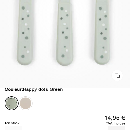
Couleur
Couleur:
Happy dots Green
H
T
a
i
p
n
14,95 €
p
y
en stock
TVA incluse
y
F