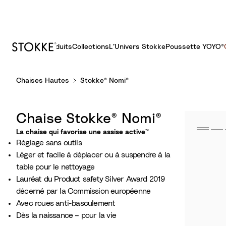
Produits
Collections
L’Univers Stokke
Poussette YOYO®​
S
Chaises Hautes
Stokke® Nomi®
k
i
p
Chaise Stokke® Nomi®
t
o
La chaise qui favorise une assise active™
Réglage sans outils
C
Léger et facile à déplacer ou à suspendre à la
o
table pour le nettoyage
n
Lauréat du Product safety Silver Award 2019
t
décerné par la Commission européenne
e
Avec roues anti-basculement
n
Dès la naissance – pour la vie
t