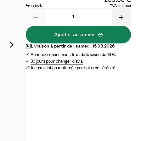
r
n
s
en stock
TVA incluse
c
Ajouter au panier
Livraison à partir de : samedi, 15.08.2026
Achetez sereinement, frais de livraison de 19 €.
30 jours pour changer d’avis.
Une protection renforcée pour plus de sérénité.