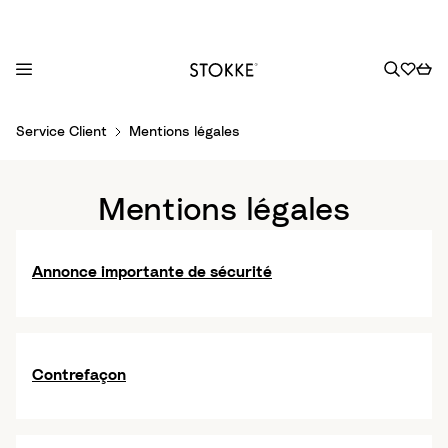
S
Service Client
Mentions légales
k
i
p
Mentions légales
t
o
C
Annonce importante de sécurité
o
n
t
e
Contrefaçon
n
t