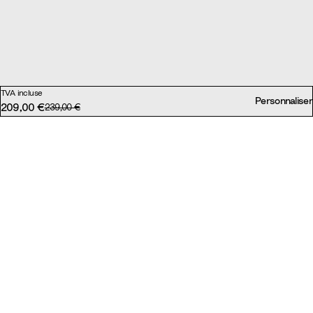
TVA incluse
Personnaliser
209,00 €
Prix d'origine :
239,00 €
Prix réduit :