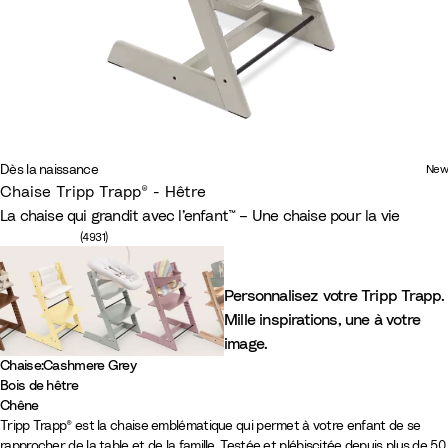
Dès la naissance
New
Chaise Tripp Trapp® - Hêtre
La chaise qui grandit avec l’enfant™ – Une chaise pour la vie
Nombre d'avis : 4931
(4931)
Personnalisez votre Tripp Trapp.
Mille inspirations, une à votre
image.
Chaise
:
Cashmere Grey
Bois de hêtre
N
N
B
B
G
V
B
M
B
W
L
C
Chêne
C
C
Tripp Trapp® est la chaise emblématique qui permet à votre enfant de se
a
o
l
l
r
e
r
a
l
i
e
a
rapprocher de la table et de la famille. Testée et plébiscitée depuis plus de 50