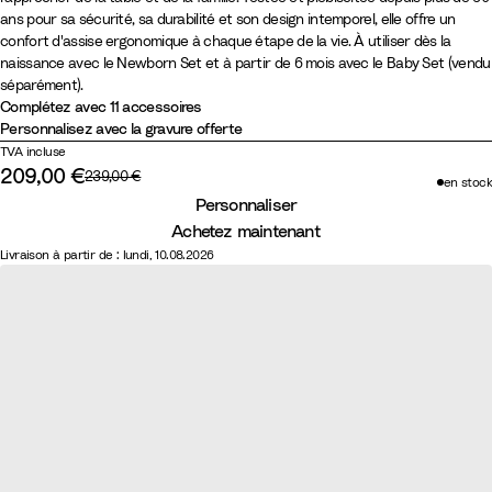
h
h
t
i
a
a
i
r
u
u
a
l
m
s
ans pour sa sécurité, sa durabilité et son design intemporel, elle offre un
ê
ê
u
r
n
n
s
t
n
v
n
d
o
h
confort d'assise ergonomique à chaque étape de la vie. À utiliser dès la
n
n
r
c
c
t
g
c
e
c
W
n
m
naissance avec le Newborn Set et à partir de 6 mois avec le Baby Set (vendu
e
e
e
h
e
l
h
B
V
o
Y
e
séparément).
N
B
Complétez avec 11 accessoires
l
i
m
a
a
r
a
o
e
r
Personnalisez avec la gravure offerte
a
r
p
c
u
u
n
d
l
e
TVA incluse
t
u
ê
i
d
y
i
l
G
209,00 €
Prix d'origine :
239,00 €
en stock
u
n
Prix réduit :
t
e
è
l
o
r
Personnaliser
r
C
e
r
r
l
w
e
Achetez maintenant
e
h
e
e
y
Livraison à partir de : lundi, 10.08.2026
l
a
u
d