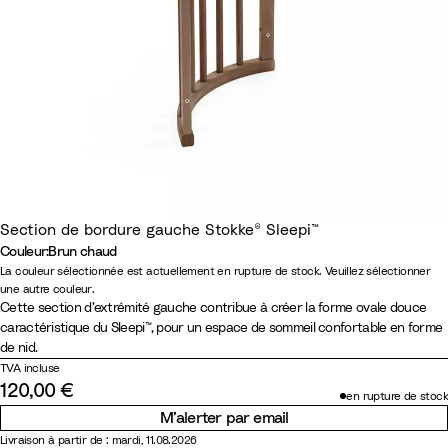
Section de bordure gauche Stokke® Sleepi™
Couleur
:
Brun chaud
Couleur
N
B
G
B
La couleur sélectionnée est actuellement en rupture de stock. Veuillez sélectionner
une autre couleur.
a
l
r
r
Cette section d’extrémité gauche contribue à créer la forme ovale douce
t
a
i
u
caractéristique du Sleepi™, pour un espace de sommeil confortable en forme
u
n
s
n
de nid.
r
c
B
c
TVA incluse
120,00 €
e
r
h
en rupture de stock
l
u
a
M’alerter par email
m
u
Livraison à partir de : mardi, 11.08.2026