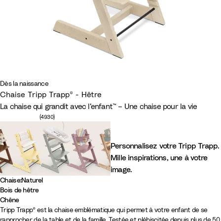
Dès la naissance
Chaise Tripp Trapp® - Hêtre
La chaise qui grandit avec l’enfant™ – Une chaise pour la vie
Nombre d'avis : 4930
(4930)
Personnalisez votre Tripp Trapp.
Mille inspirations, une à votre
image.
Chaise
:
Naturel
Bois de hêtre
N
N
B
B
G
V
B
M
B
W
L
C
Chêne
C
C
Tripp Trapp® est la chaise emblématique qui permet à votre enfant de se
a
o
l
l
r
e
r
a
l
i
e
a
rapprocher de la table et de la famille. Testée et plébiscitée depuis plus de 50