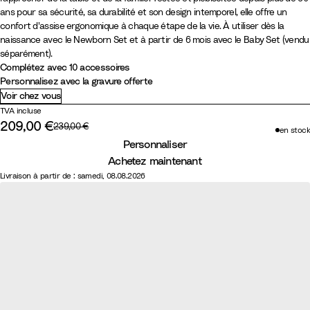
h
h
t
i
a
a
i
r
u
u
a
l
m
s
ans pour sa sécurité, sa durabilité et son design intemporel, elle offre un
ê
ê
u
r
n
n
s
t
n
v
n
d
o
h
confort d'assise ergonomique à chaque étape de la vie. À utiliser dès la
n
n
r
c
c
t
g
c
e
c
W
n
m
naissance avec le Newborn Set et à partir de 6 mois avec le Baby Set (vendu
e
e
e
h
e
l
h
B
V
o
Y
e
séparément).
N
B
Complétez avec 10 accessoires
l
i
m
a
a
r
a
o
e
r
Personnalisez avec la gravure offerte
a
r
p
c
u
u
n
d
l
e
Voir chez vous
t
u
ê
i
d
y
i
l
G
TVA incluse
u
n
t
e
è
l
o
r
209,00 €
Prix d'origine :
239,00 €
en stock
Prix réduit :
r
C
e
r
r
l
w
e
Personnaliser
e
h
e
e
y
Achetez maintenant
l
a
Livraison à partir de : samedi, 08.08.2026
u
d