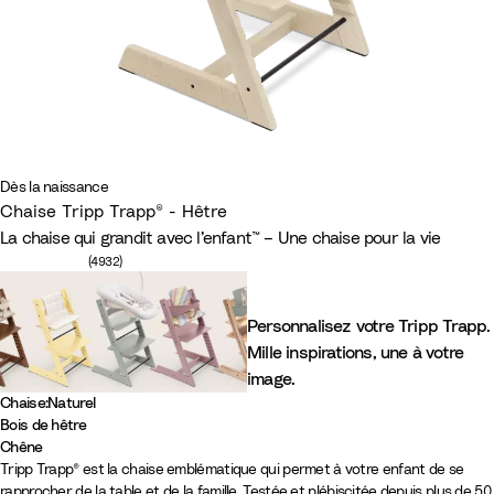
Dès la naissance
Chaise Tripp Trapp® - Hêtre
La chaise qui grandit avec l’enfant™ – Une chaise pour la vie
Nombre d'avis : 4932
(4932)
Personnalisez votre Tripp Trapp.
Mille inspirations, une à votre
image.
Chaise
:
Naturel
Bois de hêtre
N
N
B
B
G
V
B
M
B
W
L
C
Chêne
C
C
Tripp Trapp® est la chaise emblématique qui permet à votre enfant de se
a
o
l
l
r
e
r
a
l
i
e
a
rapprocher de la table et de la famille. Testée et plébiscitée depuis plus de 50