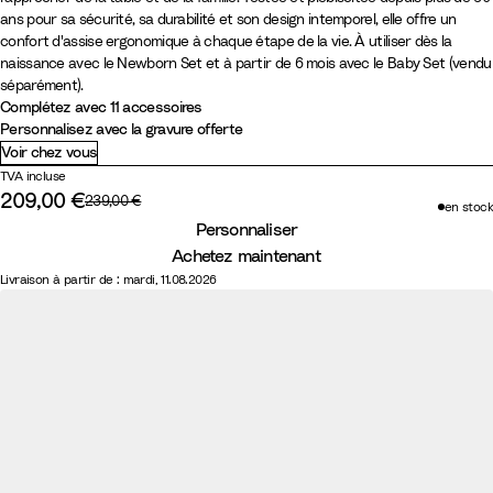
h
h
t
i
a
a
i
r
u
u
a
l
m
s
ans pour sa sécurité, sa durabilité et son design intemporel, elle offre un
ê
ê
u
r
n
n
s
t
n
v
n
d
o
h
confort d'assise ergonomique à chaque étape de la vie. À utiliser dès la
n
n
r
c
c
t
g
c
e
c
W
n
m
naissance avec le Newborn Set et à partir de 6 mois avec le Baby Set (vendu
e
e
e
h
e
l
h
B
V
o
Y
e
séparément).
N
B
Complétez avec 11 accessoires
l
i
m
a
a
r
a
o
e
r
Personnalisez avec la gravure offerte
a
r
p
c
u
u
n
d
l
e
Voir chez vous
t
u
ê
i
d
y
i
l
G
TVA incluse
u
n
t
e
è
l
o
r
209,00 €
Prix d'origine :
239,00 €
en stock
Prix réduit :
r
C
e
r
r
l
w
e
Personnaliser
e
h
e
e
y
Achetez maintenant
l
a
Livraison à partir de : mardi, 11.08.2026
u
d