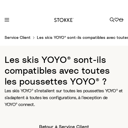
S
Service Client
Les skis YOYO® sont-ils compatibles avec toute
k
i
p
Les skis YOYO® sont-ils
t
o
compatibles avec toutes
C
les poussettes YOYO® ?
o
n
Les skis YOYO® s’installent sur toutes les poussettes YOYO® et
t
s’adaptent à toutes les configurations, à l’exception de
e
YOYO® connect.
n
t
Retour à Service Client