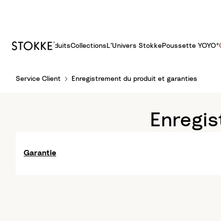
Produits
Collections
L’Univers Stokke
Poussette YOYO®​
S
Service Client
Enregistrement du produit et garanties
k
i
p
Enregis
t
o
C
Garantie
o
n
t
e
n
t