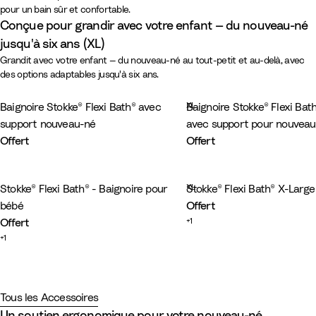
pour un bain sûr et confortable.
Conçue pour grandir avec votre enfant — du nouveau-né
jusqu'à six ans (XL)
Grandit avec votre enfant — du nouveau-né au tout-petit et au-delà, avec
des options adaptables jusqu'à six ans.
-
Dès la naissance
XL
Baignoire Stokke® Flexi Bath® avec
Baignoire Stokke® Flexi Bat
support nouveau-né
avec support pour nouveau
Offert
Offert
B
B
B
B
l
l
e
l
-
À partir de 8 mois et plus
a
a
i
e
XL
Stokke® Flexi Bath® - Baignoire pour
Stokke® Flexi Bath® X-Large
n
n
g
u
bébé
Offert
c
c
e
o
+
1
Offert
s
c
B
B
T
L
1
+
1
a
é
c
l
e
r
a
B
B
T
L
1
-
o
b
a
a
i
a
v
c
l
e
r
a
Les essentiels
u
l
n
n
g
n
a
o
a
i
a
v
l
pour votre Flexi Bath®.
u
e
c
e
s
n
n
g
n
a
e
l
s
p
d
Tous les Accessoires
c
e
s
n
u
e
a
a
e
s
p
d
r