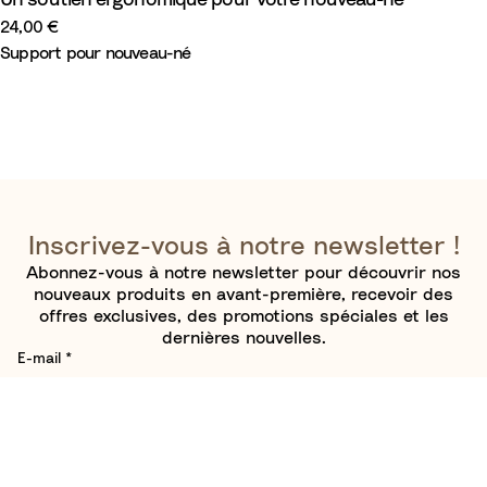
Un soutien ergonomique pour votre nouveau-né
u
b
r
a
a
e
s
r
24,00 €
l
e
u
b
r
s
Support pour nouveau-né
e
n
p
l
e
u
p
t
e
n
p
l
v
p
t
é
e
l
v
m
é
r
e
e
m
t
r
n
e
t
t
n
a
t
i
a
Inscrivez-vous à notre newsletter !
r
i
Abonnez-vous à notre newsletter pour découvrir nos
e
r
nouveaux produits en avant-première, recevoir des
e
offres exclusives, des promotions spéciales et les
dernières nouvelles.
E-mail
*