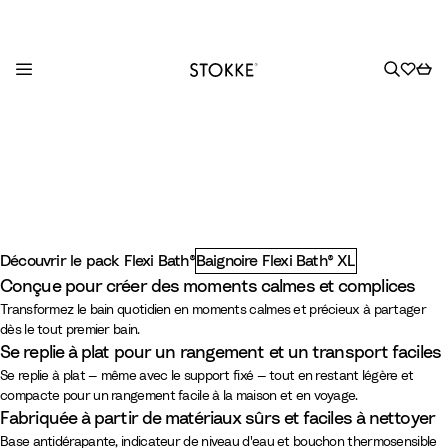
S
-
Baignoires, supports et accessoires de bain pour bébé
k
i
p
t
o
C
Découvrir le pack Flexi Bath®
Baignoire Flexi Bath® XL
o
-
Heading Test
Conçue pour créer des moments calmes et complices
n
Transformez le bain quotidien en moments calmes et précieux à partager
t
dès le tout premier bain.
Se replie à plat pour un rangement et un transport faciles
e
Se replie à plat — même avec le support fixé — tout en restant légère et
n
compacte pour un rangement facile à la maison et en voyage.
t
Fabriquée à partir de matériaux sûrs et faciles à nettoyer
Base antidérapante, indicateur de niveau d'eau et bouchon thermosensible