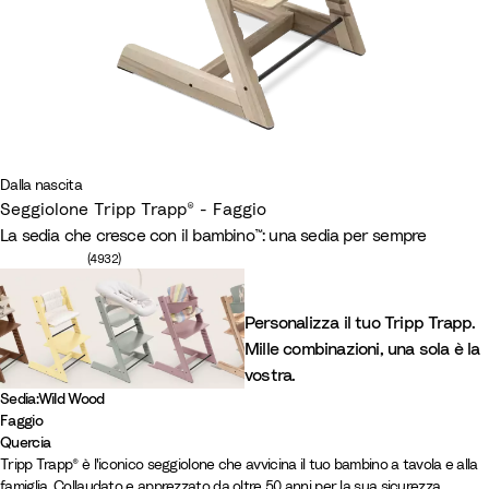
Dalla nascita
Seggiolone Tripp Trapp® - Faggio
La sedia che cresce con il bambino™: una sedia per sempre
Numero di recensioni: 4932
(4932)
Personalizza il tuo Tripp Trapp.
Mille combinazioni, una sola è la
vostra.
Sedia
:
Wild Wood
Faggio
N
N
B
B
S
G
M
H
V
W
L
C
Quercia
R
R
Tripp Trapp® è l'iconico seggiolone che avvicina il tuo bambino a tavola e alla
a
e
i
i
t
l
a
e
a
i
e
a
famiglia. Collaudato e apprezzato da oltre 50 anni per la sua sicurezza,