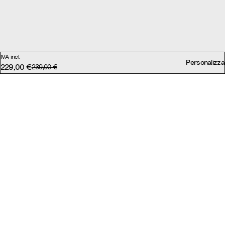
IVA incl.
Personalizza
229,00 €
Prezzo originale:
239,00 €
Prezzo scontato:
Specifiche