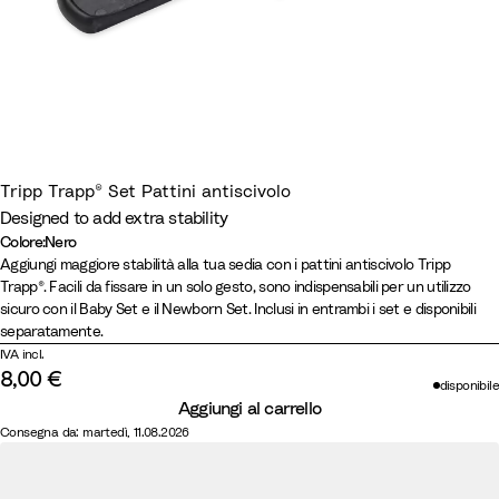
Tripp Trapp® Set Pattini antiscivolo
Designed to add extra stability
Colore
:
Nero
Colore
N
Aggiungi maggiore stabilità alla tua sedia con i pattini antiscivolo Tripp
Trapp®. Facili da fissare in un solo gesto, sono indispensabili per un utilizzo
e
sicuro con il Baby Set e il Newborn Set. Inclusi in entrambi i set e disponibili
r
separatamente.
o
IVA incl.
8,00 €
disponibile
Aggiungi al carrello
Consegna da: martedì, 11.08.2026