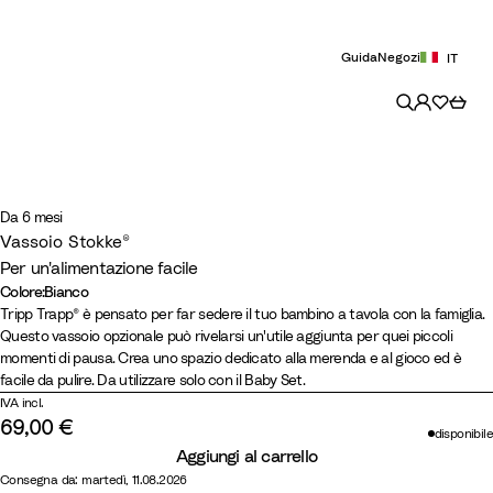
Guida
Negozi
IT
Da 6 mesi
Vassoio Stokke®
Per un'alimentazione facile
Colore
:
Bianco
Colore
N
B
S
V
Tripp Trapp® è pensato per far sedere il tuo bambino a tavola con la famiglia.
Questo vassoio opzionale può rivelarsi un'utile aggiunta per quei piccoli
e
i
t
a
momenti di pausa. Crea uno spazio dedicato alla merenda e al gioco ed è
r
a
o
n
facile da pulire. Da utilizzare solo con il Baby Set.
o
n
r
i
IVA incl.
c
m
l
69,00 €
disponibile
o
G
l
Aggiungi al carrello
r
a
Consegna da: martedì, 11.08.2026