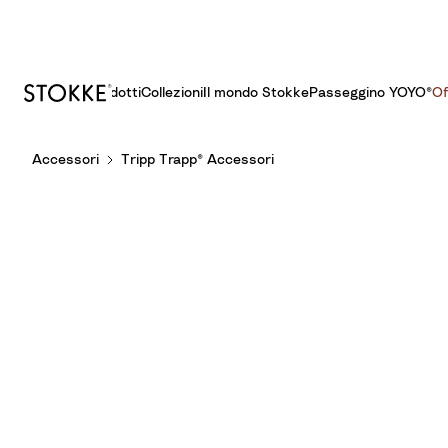
Prodotti
Collezioni
Il mondo Stokke
Passeggino YOYO®​
Of
S
Accessori
Tripp Trapp® Accessori
k
i
p
t
o
C
o
n
t
e
n
t