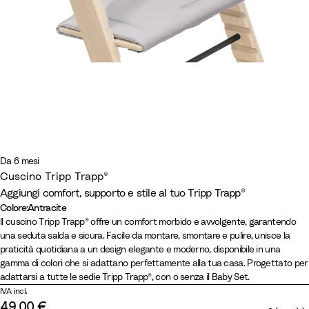
Da 6 mesi
Cuscino Tripp Trapp®
Aggiungi comfort, supporto e stile al tuo Tripp Trapp®
Colore
:
Antracite
Colore
B
W
A
G
H
C
B
P
L
Il cuscino Tripp Trapp® offre un comfort morbido e avvolgente, garantendo
una seduta salda e sicura. Facile da montare, smontare e pulire, unisce la
e
h
n
l
e
a
e
a
e
praticità quotidiana a un design elegante e moderno, disponibile in una
i
e
t
a
a
n
i
s
m
gamma di colori che si adattano perfettamente alla tua casa. Progettato per
g
a
r
c
t
d
g
t
o
adattarsi a tutte le sedie Tripp Trapp®, con o senza il Baby Set.
e
t
a
i
h
y
e
e
n
IVA incl.
C
c
e
e
P
T
l
D
49,00 €