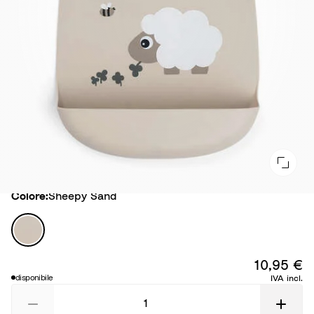
Colore
Colore:
Sheepy Sand
S
h
e
10,95 €
e
disponibile
IVA incl.
p
y