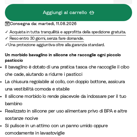
S
a
Aggiungi al carrello
n
Consegna da: martedì, 11.08.2026
d
Acquista in tutta tranquillità e approfitta della spedizione gratuita.
Reso entro 30 giorni, senza fare domande.
Una protezione aggiuntiva oltre alla garanzia standard.
Un morbido bavaglino in silicone che raccoglie ogni piccolo
pasticcio
Il bavaglino è dotato di una pratica tasca che raccoglie il cibo
che cade, aiutando a ridurre i pasticci
La chiusura regolabile al collo, con doppio bottone, assicura
una vestibilità comoda e stabile
Il silicone morbido lo rende piacevole da indossare per il tuo
bambino
Realizzato in silicone per uso alimentare privo di BPA e altre
sostanze nocive
Si pulisce in un attimo con un panno umido oppure
comodamente in lavastoviglie