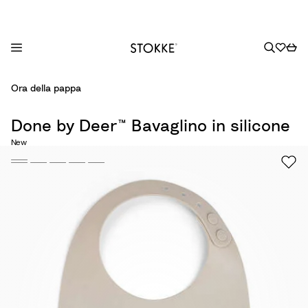
S
Ora della pappa
k
i
Done by Deer™ Bavaglino in silicone
p
New
t
o
C
o
n
t
e
n
t