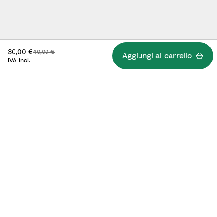
Prezzo scontato:
Prezzo originale:
30,00 €
40,00 €
Aggiungi al carrello
IVA incl.
Specifiche
Modalità d'uso/Documenti