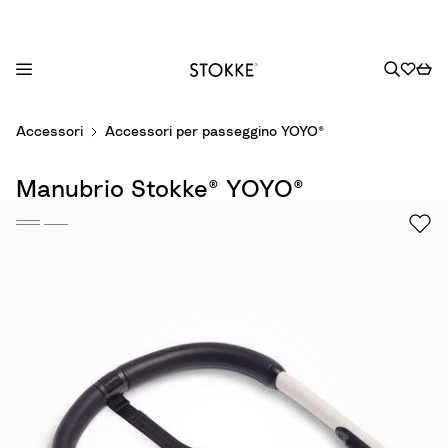
S
Accessori
Accessori per passeggino YOYO®
k
i
Manubrio Stokke® YOYO®
p
t
o
C
o
n
t
e
n
t