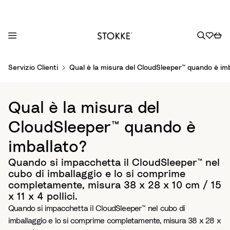
S
Servizio Clienti
Qual è la misura del CloudSleeper™ quando è im
k
i
p
Qual è la misura del
t
o
CloudSleeper™ quando è
C
imballato?
o
n
Quando si impacchetta il CloudSleeper™ nel
t
cubo di imballaggio e lo si comprime
e
completamente, misura 38 x 28 x 10 cm / 15
n
x 11 x 4 pollici.
t
Quando si impacchetta il CloudSleeper™ nel cubo di
imballaggio e lo si comprime completamente, misura 38 x 28 x