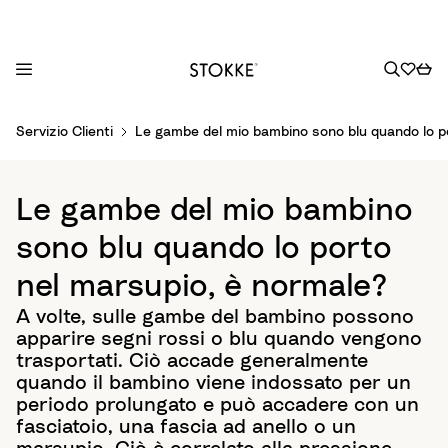
S
Servizio Clienti
Le gambe del mio bambino sono blu quando lo p
k
i
p
Le gambe del mio bambino
t
o
sono blu quando lo porto
C
nel marsupio, è normale?
o
n
A volte, sulle gambe del bambino possono
t
apparire segni rossi o blu quando vengono
e
trasportati. Ciò accade generalmente
n
quando il bambino viene indossato per un
t
periodo prolungato e può accadere con un
fasciatoio, una fascia ad anello o un