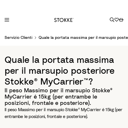
S
Servizio Clienti
Quale la portata massima per il marsupio post
k
i
p
Quale la portata massima
t
o
per il marsupio posteriore
C
Stokke® MyCarrier™?
o
n
Il peso Massimo per il marsupio Stokke®
t
MyCarrier é 15kg (per entrambe le
e
posizioni, frontale e posteriore).
n
Il peso Massimo per il marsupio Stokke® MyCarrier é 15kg (per
t
entrambe le posizioni, frontale e posteriore).