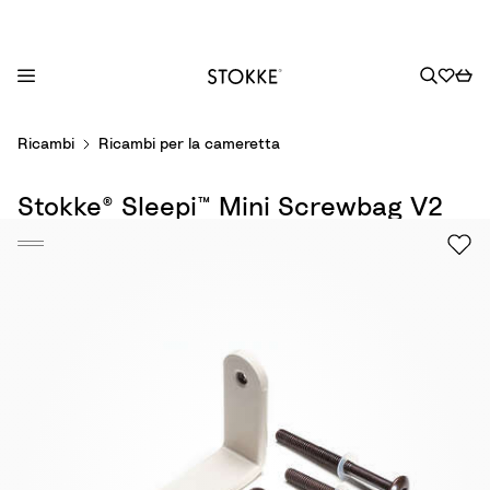
S
Ricambi
Ricambi per la cameretta
k
i
Stokke® Sleepi™ Mini Screwbag V2
p
t
o
C
o
n
t
e
n
t