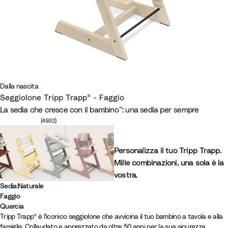
Dalla nascita
Seggiolone Tripp Trapp® - Faggio
La sedia che cresce con il bambino™: una sedia per sempre
Numero di recensioni: 4932
(4932)
Personalizza il tuo Tripp Trapp.
Mille combinazioni, una sola è la
vostra.
Sedia
:
Naturale
Faggio
N
N
B
B
S
G
M
H
V
W
L
C
Quercia
R
R
Tripp Trapp® è l'iconico seggiolone che avvicina il tuo bambino a tavola e alla
a
e
i
i
t
l
a
e
a
i
e
a
famiglia. Collaudato e apprezzato da oltre 50 anni per la sua sicurezza,