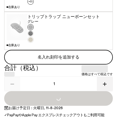
ラ
ッ
ワ
+
11
在庫あり
ル
ク
イ
ト
トリップトラップ ニューボーンセット
グレー
カ
グ
ラ
レ
ア
ー
ー
ン
バ
在庫あり
ス
ニ
ラ
ラ
名入れ刻印を追加する
サ
ホ
イ
ワ
合計（税込）
ト
イ
価格はすべて税込です
ト
Loading...
お届け予定日 : 火曜日, 11-8-2026
PayPayやApple Pay エクスプレスチェックアウトもご利用可能