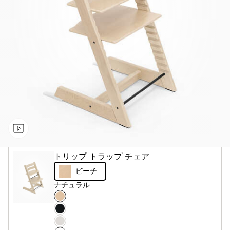
トリップ トラップ チェア​
ビーチ
ナチュラル
カ
ナ
ラ
チ
ブ
ー
ュ
ラ
ホ