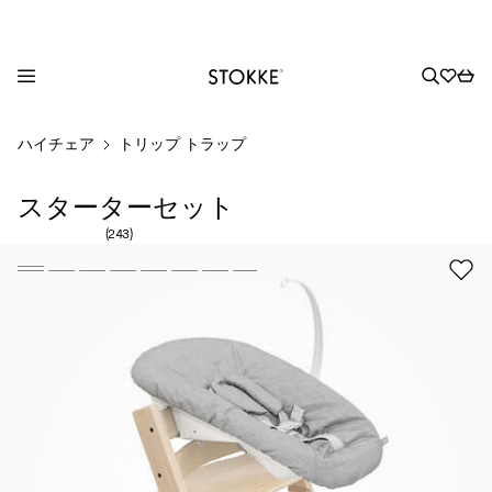
S
ハイチェア
トリップ トラップ
k
i
スターターセット
p
t
レビュー数: 243
(243)
o
C
o
n
t
e
n
t