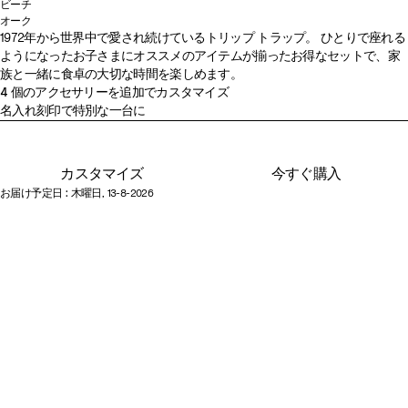
ビーチ
ナ
ブ
ホ
ホ
ス
セ
グ
テ
ウ
ヘ
バ
ワ
レ
カ
オーク
オ
O
1972年から世界中で愛され続けているトリップ トラップ。 ひとりで座れる
チ
ラ
ワ
ワ
ト
レ
レ
ラ
ォ
ザ
ニ
イ
モ
シ
ようになったお子さまにオススメのアイテムが揃ったお得なセットで、家
ー
a
ュ
ッ
イ
イ
ー
ー
イ
コ
ー
ー
ラ
ル
ン
ミ
族と一緒に食卓の大切な時間を楽しめます。
ク
k
ラ
ク
ト
ト
ム
ヌ
シ
ッ
ム
モ
ホ
ド
イ
ア
4 個のアクセサリーを追加でカスタマイズ
ナ
W
ル
ウ
グ
ピ
ア
タ
ブ
ー
ワ
ウ
エ
グ
名入れ刻印で特別な一台に
チ
a
ォ
レ
ン
グ
ラ
ヴ
イ
ッ
ロ
レ
ュ
r
ッ
ー
ク
リ
ウ
ト
ド
ー
ー
ラ
m
カスタマイズ
今すぐ購入
シ
ー
ン
ル
B
お届け予定日 : 木曜日, 13-8-2026
ュ
ン
r
o
w
n