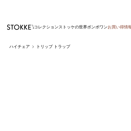
製品
コレクション
ストッケの世界
ボンポワン
お買い得情
S
ハイチェア
トリップ トラップ
k
i
p
t
o
C
o
n
t
e
n
t