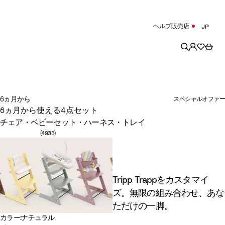
ヘルプ
販売店
JP
6ヵ月から
スペシャルオファー
6ヵ月から使える4点セット
チェア・ベビーセット・ハーネス・トレイ
レビュー数: 4933
(4933)
Tripp Trappをカスタマイ
ズ。無限の組み合わせ、あな
ただけの一脚。
カラー
:
ナチュラル