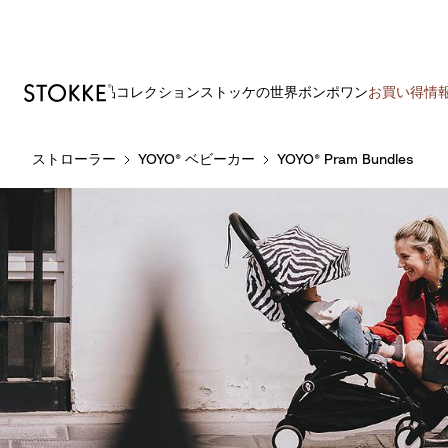
製品
コレクション
ストッケの世界
ボンポワン
お買い得情
S
ストローラー
YOYO® ベビーカー
YOYO® Pram Bundles
k
i
p
t
o
C
o
n
t
e
n
t