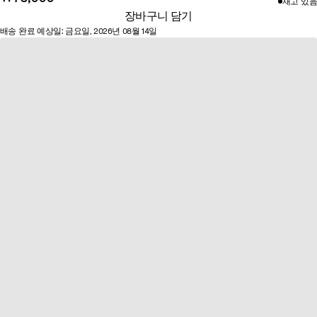
재고 있음​
이
장바구니 담기
프
배송 완료 예상일: 금요일, 2026년 08월 14일