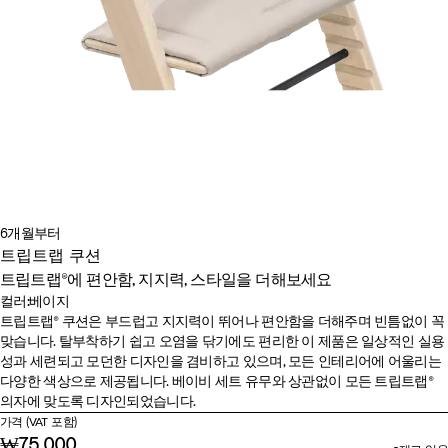
6개월부터
트립트랩 쿠션
트립트랩®에 편안함, 지지력, 스타일을 더해보세요
컬러
:
베이지
컬러
베
휘
앤
글
헤
캔
베
파
레
트립트랩® 쿠션은 부드럽고 지지력이 뛰어나 편안함을 더해주며 빈틈없이 꼭
맞습니다. 탈부착하기 쉽고 오염을 닦기에도 편리한 이 제품은 일상적인 실용
이
트
트
레
더
디
이
스
몬
성과 세련되고 모던한 디자인을 겸비하고 있으며, 모든 인테리어에 어울리는
지
크
러
시
모
핑
지
텔
데
다양한 색상으로 제공됩니다. 베이비 세트 유무와 상관없이 모든 트립트랩®
림
사
어
브
크
팀
스
이
의자에 맞도록 디자인되었습니다.
이
그
버
트
즈
가격 (VAT 포함)
트
린
라
₩75,000