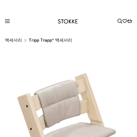
S
액세서리
Tripp Trapp® 액세서리
k
i
p
t
o
C
o
n
t
e
n
t