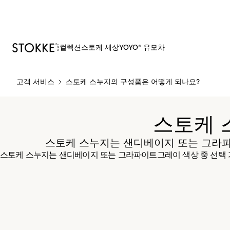
제품
컬렉션
스토케 세상
YOYO® 유모차
S
고객 서비스
스토케 스누지의 구성품은 어떻게 되나요?
k
i
p
스토케 
t
o
스토케 스누지는 샌디베이지 또는 그라파
C
스토케 스누지는 샌디베이지 또는 그라파이트그레이 색상 중 선택 
o
n
t
e
n
t