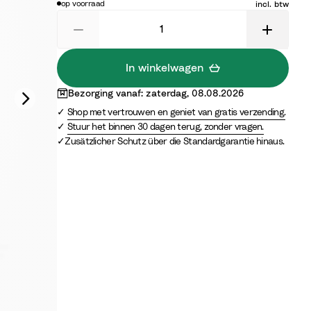
op voorraad
incl. btw
F
f
r
p
r
r
a
r
e
a
a
i
c
a
e
r
o
n
d
In winkelwagen
c
e
Bezorging vanaf: zaterdag, 08.08.2026
B
Shop met vertrouwen en geniet van gratis verzending.
l
Stuur het binnen 30 dagen terug, zonder vragen.
u
Zusätzlicher Schutz über die Standardgarantie hinaus.
e