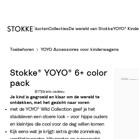
Producten
Collecties
De wereld van Stokke
YOYO® Kind
S
Toebehoren
YOYO Accessoires voor kinderwagens
k
i
p
Stokke® YOYO® 6+ color
t
o
pack
C
Aantal beoordelingen: 677
(677)
Gratis cadeau
o
Je kind is gegroeid en klaar om de wereld te
ontdekken, met het gezicht naar voren
n
met de YOYO® Wild Collection geef je het
t
stadsleven een stoere look – voor hippe ouders
e
en kleintjes die cool voor de dag willen komen
n
Kijk eens wat je krijgt: extra grote zonnekap,
t