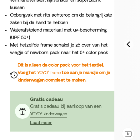
ventilatievenster, kijkvenster en superzacht
kussen
Opbergvak met rits achterop om de belangrijkste
zaken bij de hand te hebben
Waterafstotend materiaal met uv-bescherming
(UPF 50+)
Met hetzelfde frame schakel je zó over van het
wiegje of newborn pack naar het 6+ color pack
Dit is alleen de color pack voor het textiel.
Voeg het
toe aan je mandje om je
YOYO³ frame
kinderwagen compleet te maken.
Gratis cadeau
Gratis cadeau bij aankoop van een
YOYO® kinderwagen
Laad meer