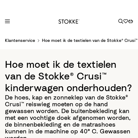
S
Klantenservice
Hoe moet ik de textielen van de Stokke® Crus
k
i
p
Hoe moet ik de textielen
t
o
van de Stokke® Crusi™
C
kinderwagen onderhouden?
o
n
De hoes, kap en zonneklep van de Stokke®
t
Crusi™ reiswieg moeten op de hand
e
gewassen worden. De buitenbekleding kan
n
met een vochtige doek afgenomen worden,
t
de binnenbekleding en de matrashoes
kunnen in de machine op 40° C. Gewassen