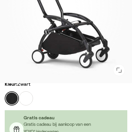
Kleur
Kleur:
Zwart
Z
W
w
i
a
t
r
Gratis cadeau
t
Gratis cadeau bij aankoop van een
YOYO® kinderwagen