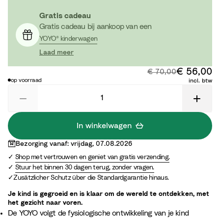
n
Gratis cadeau
c
Gratis cadeau bij aankoop van een
e
YOYO® kinderwagen
B
Laad meer
l
u
€ 56,00
Ko
Originele prijs:
€ 70,00
e
op voorraad
incl. btw
In winkelwagen
Bezorging vanaf: vrijdag, 07.08.2026
Shop met vertrouwen en geniet van gratis verzending.
Stuur het binnen 30 dagen terug, zonder vragen.
Zusätzlicher Schutz über die Standardgarantie hinaus.
Je kind is gegroeid en is klaar om de wereld te ontdekken, met
het gezicht naar voren.
De YOYO volgt de fysiologische ontwikkeling van je kind