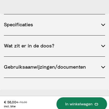
Specificaties
Wat zit er in de doos?
Gebruiksaanwijzingen/documenten
Korting prijs:
Originele prijs:
€ 56,00
€ 70,00
In winkelwagen
incl. btw