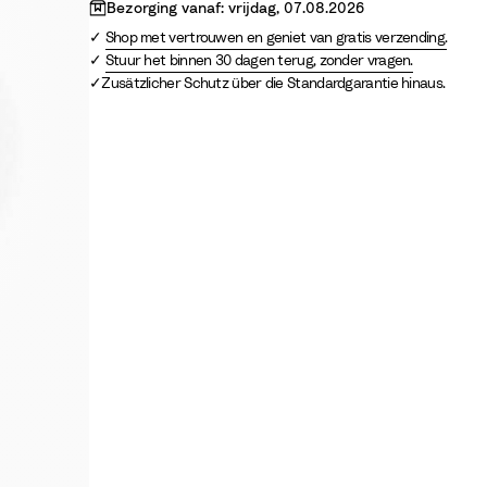
y
e
Bezorging vanaf: vrijdag, 07.08.2026
e
Shop met vertrouwen en geniet van gratis verzending.
n
Stuur het binnen 30 dagen terug, zonder vragen.
Zusätzlicher Schutz über die Standardgarantie hinaus.