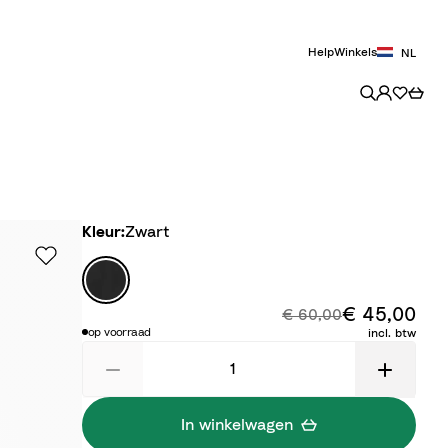
Help
Winkels
NL
Kleur
Kleur:
Zwart
Z
w
€ 45,00
Kort
Originele prijs:
a
€ 60,00
op voorraad
incl. btw
r
t
In winkelwagen