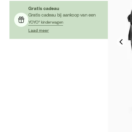
Gratis cadeau
Gratis cadeau bij aankoop van een
YOYO® kinderwagen
Laad meer