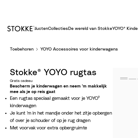
Producten
Collecties
De wereld van Stokke
YOYO® Kind
S
Toebehoren
YOYO Accessoires voor kinderwagens
k
i
p
Stokke® YOYO rugtas
t
o
Gratis cadeau
Bescherm je kinderwagen en neem 'm makkelijk
C
mee als je op reis gaat
o
Een rugtas speciaal gemaakt voor je YOYO³
n
kinderwagen
t
Je kunt 'm in het mandje onder het zitje opbergen
e
of over je schouder of op je rug dragen
n
Met voorvak voor extra opbergruimte
t