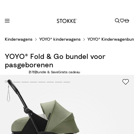
S
Kinderwagens
YOYO® kinderwagens
YOYO® Kinderwagenbun
k
i
YOYO® Fold & Go bundel voor
p
t
pasgeborenen
o
Aantal beoordelingen: 678
(678)
Bundle & Save
Gratis cadeau
C
o
n
t
e
n
t