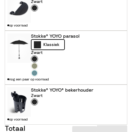
Zwart
e
Kleur
Z
w
a
op voorraad
r
t
Stokke® YOYO parasol
Klassiek
Zwart
Kleur
Z
w
O
a
l
A
nog een paar op voorraad
r
i
q
t
v
u
Stokke® YOYO® bekerhouder
e
a
Zwart
Kleur
Z
w
a
op voorraad
r
Totaal
t