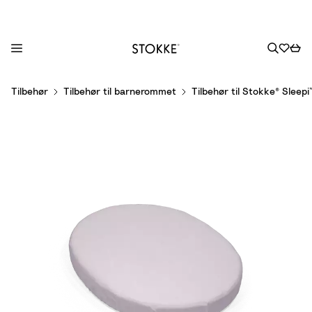
S
Tilbehør
Tilbehør til barnerommet
Tilbehør til Stokke® Sleepi
k
i
p
t
o
C
o
n
t
e
n
t