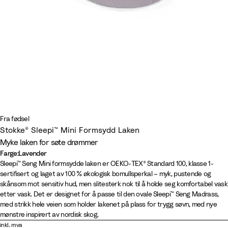
Fra fødsel
Stokke® Sleepi™ Mini Formsydd Laken
Myke laken for søte drømmer​
Farge
:
Lavender
Farge
W
F
L
F
B
S
N
C
L
W
S
S
Sleepi™ Seng Mini formsydde laken er OEKO-TEX® Standard 100, klasse 1-
sertifisert og laget av 100 % økologisk bomullsperkal – myk, pustende og
h
a
a
l
i
a
o
l
e
i
u
a
skånsom mot sensitiv hud, men slitesterk nok til å holde seg komfortabel vask
i
n
v
o
r
g
r
o
a
l
n
g
etter vask. Det er designet for å passe til den ovale Sleepi™ Seng Madrass,
t
s
e
w
c
e
d
u
f
d
s
e
med strikk hele veien som holder lakenet på plass for trygg søvn, med nye
e
G
n
e
h
G
i
d
y
R
e
G
mønstre inspirert av nordisk skog.
r
d
r
B
r
c
b
G
o
t
r
inkl. mva