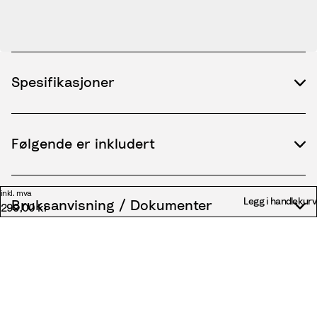
Spesifikasjoner
Følgende er inkludert
inkl. mva
Legg i handlekurv
Bruksanvisning / Dokumenter
299,00 kr