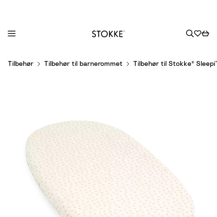
S
Tilbehør
Tilbehør til barnerommet
Tilbehør til Stokke® Sleep
k
i
p
t
o
C
o
n
t
e
n
t