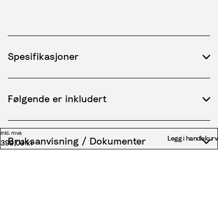
Spesifikasjoner
Følgende er inkludert
inkl. mva
Legg i handlekurv
Bruksanvisning / Dokumenter
399,00 kr