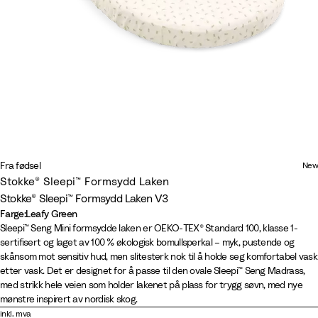
Fra fødsel
New
Stokke® Sleepi™ Formsydd Laken
Stokke® Sleepi™ Formsydd Laken V3
Farge
:
Leafy Green
Farge
W
F
L
F
B
S
N
C
L
W
S
S
Sleepi™ Seng Mini formsydde laken er OEKO-TEX® Standard 100, klasse 1-
sertifisert og laget av 100 % økologisk bomullsperkal – myk, pustende og
h
a
a
l
i
a
o
l
e
i
u
a
skånsom mot sensitiv hud, men slitesterk nok til å holde seg komfortabel vask
i
n
v
o
r
g
r
o
a
l
n
g
etter vask. Det er designet for å passe til den ovale Sleepi™ Seng Madrass,
t
s
e
w
c
e
d
u
f
d
s
e
med strikk hele veien som holder lakenet på plass for trygg søvn, med nye
e
G
n
e
h
G
i
d
y
R
e
G
mønstre inspirert av nordisk skog.
r
d
r
B
r
c
b
G
o
t
r
inkl. mva