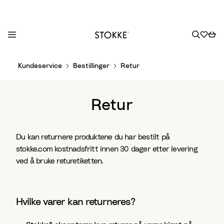
S
Kundeservice
Bestillinger
Retur
k
i
p
Retur
t
o
C
Du kan returnere produktene du har bestilt på
o
stokke.com kostnadsfritt innen 30 dager etter levering
n
ved å bruke returetiketten.
t
e
n
Hvilke varer kan returneres?
t