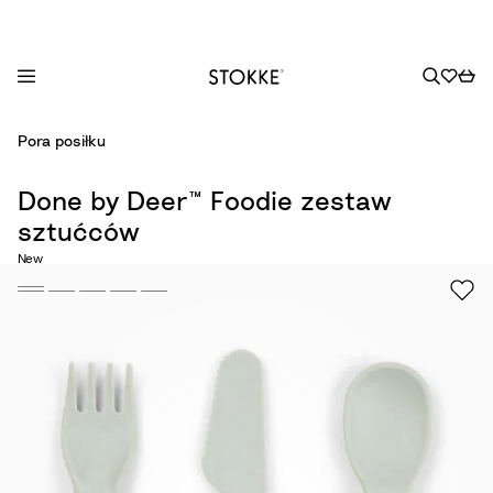
S
Pora posiłku
k
i
Done by Deer™ Foodie zestaw
p
sztućców
t
o
New
C
o
n
t
e
n
t