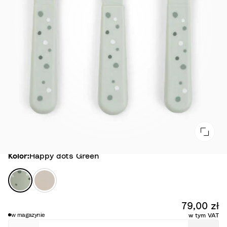
Kolor
Kolor:
Happy dots Green
H
T
a
i
p
n
79,00 zł
p
y
w magazynie
w tym VAT
y
F