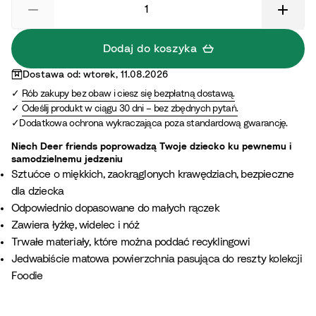
d
a
o
r
t
m
Dodaj do koszyka
s
S
Dostawa od: wtorek, 11.08.2026
G
a
Rób zakupy bez obaw i ciesz się bezpłatną dostawą.
r
n
Odeślij produkt w ciągu 30 dni – bez zbędnych pytań.
e
d
Dodatkowa ochrona wykraczająca poza standardową gwarancję.
e
n
Niech Deer friends poprowadzą Twoje dziecko ku pewnemu i
samodzielnemu jedzeniu
Sztućce o miękkich, zaokrąglonych krawędziach, bezpieczne
dla dziecka
Odpowiednio dopasowane do małych rączek
Zawiera łyżkę, widelec i nóż
Trwałe materiały, które można poddać recyklingowi
Jedwabiście matowa powierzchnia pasująca do reszty kolekcji
Foodie